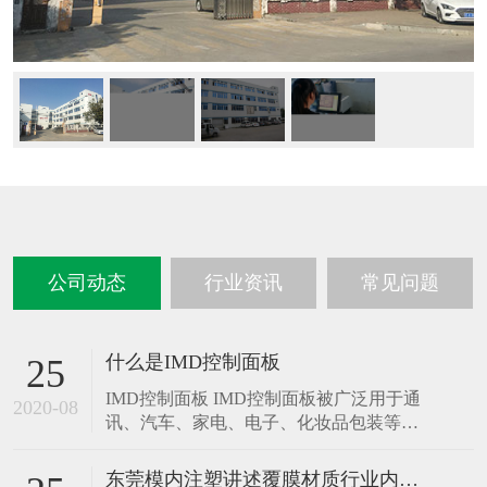
专注IMD/IML模内注塑，沉淀了电子数码、手机周边等产品模内注
塑经验。
注塑车间有国际知名企业制造的注塑机、成型机及高压成型机,同
时备有三坐标测量仪、高低温试验箱等检测设备，满足模具精密度
要求
实施一体化产品开发战略，整合从模具选型到注塑成型各个环节，
提供一站式生产服务，7天出样，3天出货。
公司动态
行业资讯
常见问题
什么是IMD控制面板
25
IMD控制面板 IMD控制面板被广泛用于通
2020-08
讯、汽车、家电、电子、化妆品包装等领
域,是一种新兴的塑料装饰工艺技术。可三
维变化,从而能设计出各种造型丰富的产品,
东莞模内注塑讲述覆膜材质行业内使用的覆膜品类如下