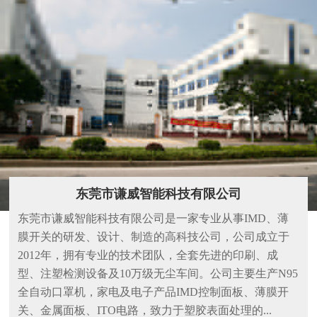
高品质源于高标准
HIGH QUALITY COMES FROM HIGH STANDARDS
东莞市谦威智能科技有限公司
模具每一道工序做完都会到检测部进行严格的检测， 合格后才会
​东莞市谦威智能科技有限公司是一家专业从事IMD、薄
继续下一道工序。
膜开关的研发、设计、制造的高科技公司，公司成立于
出色的工程师和钳工，高精密的模具设备，保证尺寸精确，提升产
2012年，拥有专业的技术团队，全套先进的印刷、成
品外观，夹线小，合模线小。
型、注塑检测设备及10万级无尘车间。公司主要生产N95
全自动口罩机，家电及电子产品IMD控制面板、薄膜开
多种不同型号吨位的热压设备，适合多样的产品。稳定可靠的设备
关、金属面板、ITO电路，致力于塑胶表面处理的...
保证产品的一致性和良好的品质。