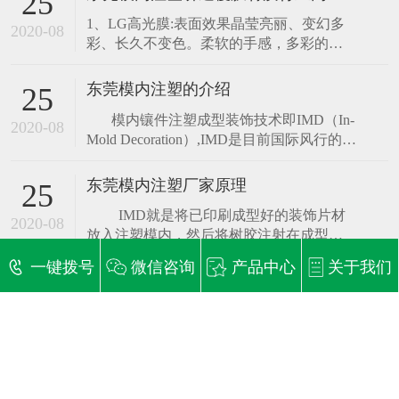
25
适应了时代发展的需要。 IMD工艺技术使
1、LG高光膜:表面效果晶莹亮丽、变幻多
注塑成型与装饰一体化，不仅减少了注塑
2020-08
彩、长久不变色。柔软的手感，多彩的表
后的后续加工工序,又能实现多种特殊效果,
面花色，环保、防潮、防腐、易清洗、重
如拉丝纹、背透光性、凹凸
量轻、防火性能好。目前最好的覆膜产
东莞模内注塑的介绍
25
品，价格高，寿命在20-30年. 2、其他进口
稳定的售后服务品质
模内镶件注塑成型装饰技术即IMD（In-
膜:国产珠光覆膜铝扣板、东莞模内注塑进
2020-08
Mold Decoration）,IMD是目前国际风行的表
口珠光覆膜铝扣板、LG珠光覆膜铝扣板
面装饰技术。主要用于家电产品的装饰及
（覆膜铝扣板依次往后使用
STABLE AFTER-SALES SERVICE QUALITY
功能控制面板、汽车仪表盘、空调面板、
东莞模内注塑厂家原理
25
手机外壳/镜片、洗衣机、冰箱等应用非常
从接单、设计、生产一直到出货全程跟进 ，一站式服务流程。
IMD就是将已印刷成型好的装饰片材
广泛。
2020-08
可根据各行业客户的不同需求提供产品量身定制服务，质量可靠，
放入注塑模内，然后将树胶注射在成型片
材的背面，使树脂与片材接合成一体固化
做好优质的样板给客户确认，让客户满意为止。
一键拨号
微信咨询
产品中心
关于我们
成型的技术。IMD是在注射成型的同时进行
IMD模内装饰工艺
25
与国内外知名企业建立了长期的合作关系，成为他们的定点合作伙
镶件加饰的技术，产品是和装饰承印材覆
IMD模内装饰工艺 IMD 即In-Mold
伴。
合成为一体，对立体状的成形品全体
2020-08
Decoration(模内装饰技术)，亦称免涂装技
术，是国际风行的表面装饰技术，表面硬
化透明薄膜，中间印刷图案层，背面注塑
层，油墨中间，可使产品耐摩擦，防止表